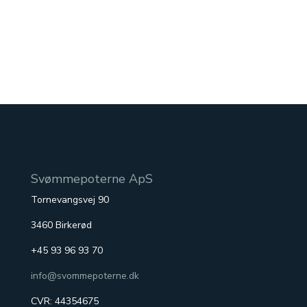
vandet, som den let kan bevæge sig i
vandet.
Svømmepoterne ApS
Tornevangsvej 90
3460 Birkerød
+45 93 96 93 70
info@svommepoterne.dk
CVR: 44354675